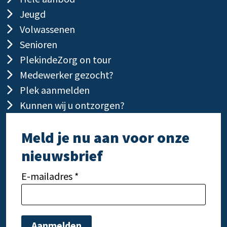
Jeugd
Volwassenen
Senioren
PlekindeZorg on tour
Medewerker gezocht?
Plek aanmelden
Kunnen wij u ontzorgen?
Meld je nu aan voor onze
nieuwsbrief
E-mailadres *
Gelieve dit veld leeg te laten.
Gelie