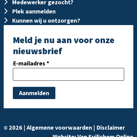
Medewerker gezocht?
Plek aanmelden
Kunnen wij u ontzorgen?
Meld je nu aan voor onze
nieuwsbrief
E-mailadres *
Gelieve dit veld leeg te laten.
Gelie
2026 |
Algemene voorwaarden
|
Disclaimer
©
Website:
Van Suilichem Online