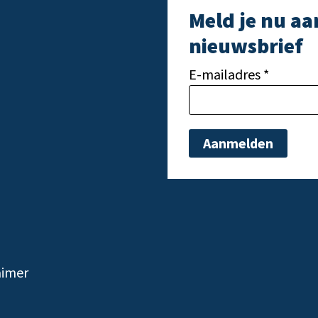
Meld je nu aa
nieuwsbrief
E-mailadres *
Gelieve dit veld leeg t
aimer