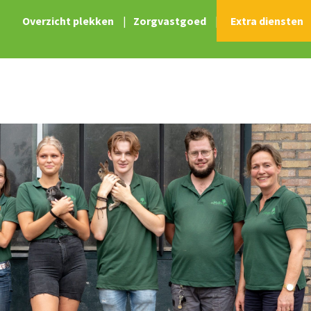
Overzicht plekken
|
Zorgvastgoed
|
Extra diensten