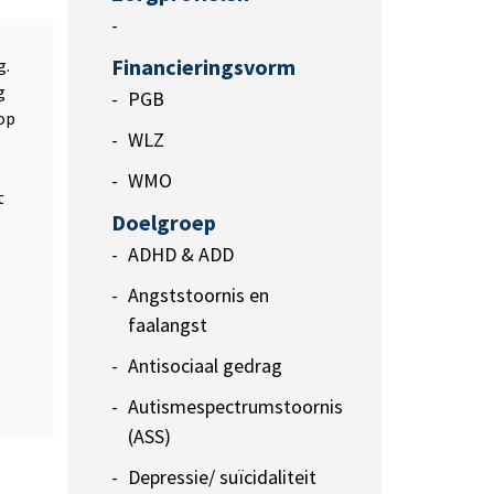
-
Financieringsvorm
g.
g
PGB
op
WLZ
WMO
t
Doelgroep
ADHD & ADD
,
Angststoornis en
faalangst
Antisociaal gedrag
Autismespectrumstoornis
(ASS)
Depressie/ suïcidaliteit