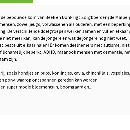
n de bebouwde kom van Beek en Donk ligt Zorgboerderij de Malber
mensen, zowel jeugd, volwassenen als ouderen, met een beperkin
ing. De verschillende doelgroepen werken samen en vullen elkaar 
e niet meer kan, kan de jongere en wat de jongere nog niet weet,
het beste uit elkaar halen! Er komen deelnemers met autisme, niet
of lichamelijk beperkt, ADHD, maar ook mensen met dementie, ne
aam zijn.
ij, zoals hondjes en pups, konijntjes, cavia, chinchilla's, vogeltjes
l en pony, waarop ontspannen gereden kan worden.
 een super mooie bloementuin, boomgaard en...