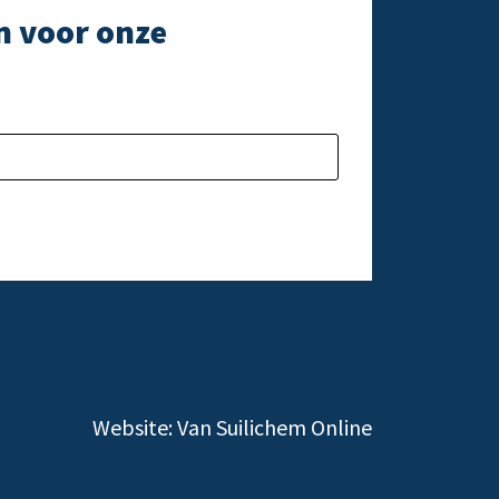
n voor onze
e laten.
Gelieve dit veld l
Website:
Van Suilichem Online