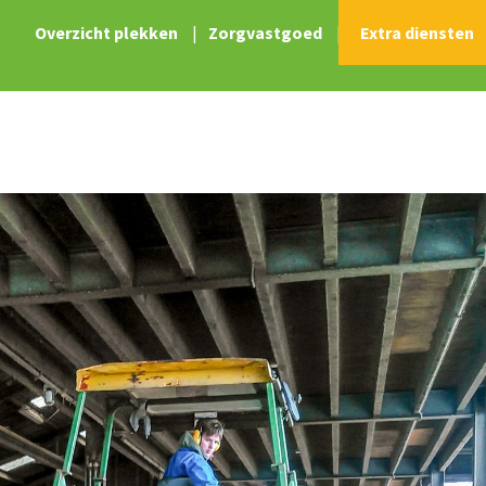
Overzicht plekken
|
Zorgvastgoed
|
Extra diensten