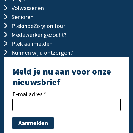
Volwassenen
Senioren
PlekindeZorg on tour
Medewerker gezocht?
Plek aanmelden
Kunnen wij u ontzorgen?
Meld je nu aan voor onze
nieuwsbrief
E-mailadres *
Gelieve dit veld leeg te laten.
Gelie