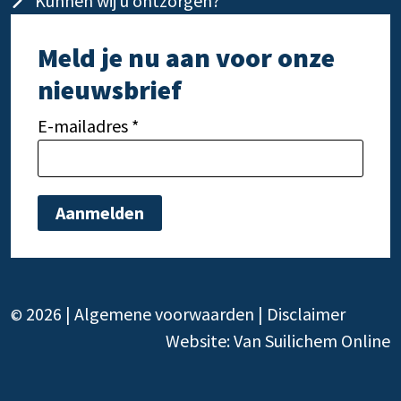
Kunnen wij u ontzorgen?
Meld je nu aan voor onze
nieuwsbrief
E-mailadres *
Gelieve dit veld leeg te laten.
Gelie
2026 |
Algemene voorwaarden
|
Disclaimer
©
Website:
Van Suilichem Online