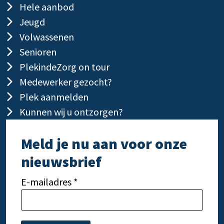
Hele aanbod
Jeugd
Volwassenen
Senioren
PlekindeZorg on tour
Medewerker gezocht?
Plek aanmelden
Kunnen wij u ontzorgen?
Meld je nu aan voor onze
nieuwsbrief
E-mailadres *
Gelieve dit veld leeg te laten.
Gelie