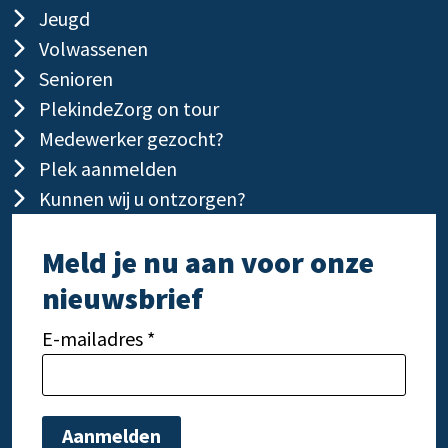
Jeugd
Volwassenen
Senioren
PlekindeZorg on tour
Medewerker gezocht?
Plek aanmelden
Kunnen wij u ontzorgen?
Meld je nu aan voor onze
nieuwsbrief
E-mailadres *
Gelieve dit veld leeg te laten.
Gelie