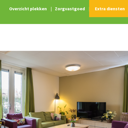
Overzicht plekken
|
Zorgvastgoed
|
Extra diensten