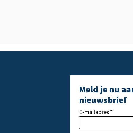
Meld je nu aa
nieuwsbrief
E-mailadres *
Gelieve dit veld leeg t