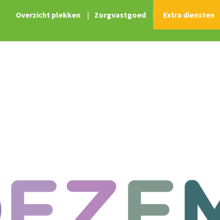
Overzicht plekken
|
Zorgvastgoed
|
Extra diensten