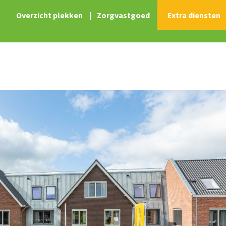
Overzicht plekken
|
Zorgvastgoed
|
Extra diensten