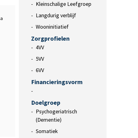
Kleinschalige Leefgroep
Langdurig verblijf
la
Wooninitiatief
Zorgprofielen
4VV
5VV
6VV
Financieringsvorm
-
Doelgroep
Psychogeriatrisch
(Dementie)
Somatiek