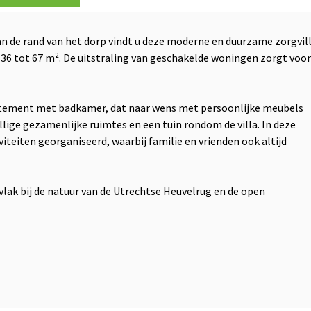
n de rand van het dorp vindt u deze moderne en duurzame zorgvil
36 tot 67 m². De uitstraling van geschakelde woningen zorgt voor
rtement met badkamer, dat naar wens met persoonlijke meubels
llige gezamenlijke ruimtes en een tuin rondom de villa. In deze
teiten georganiseerd, waarbij familie en vrienden ook altijd
 vlak bij de natuur van de Utrechtse Heuvelrug en de open