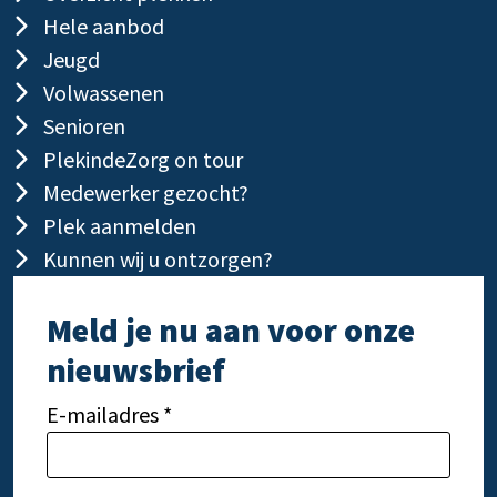
Hele aanbod
Jeugd
Volwassenen
Senioren
PlekindeZorg on tour
Medewerker gezocht?
Plek aanmelden
Kunnen wij u ontzorgen?
Meld je nu aan voor onze
nieuwsbrief
E-mailadres *
Gelieve dit veld leeg te laten.
Gelie