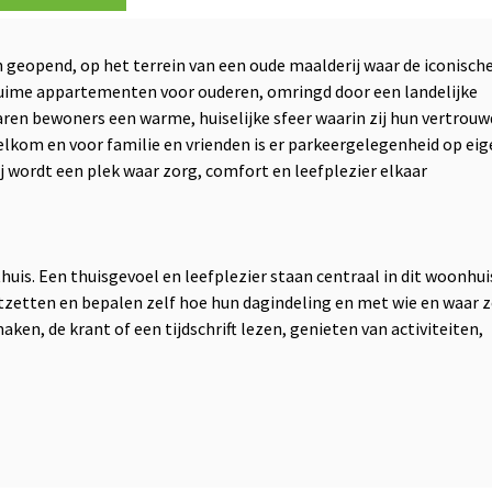
en geopend, op het terrein van een oude maalderij waar de iconisch
6 ruime appartementen voor ouderen, omringd door een landelijke
aren bewoners een warme, huiselijke sfeer waarin zij hun vertrou
elkom en voor familie en vrienden is er parkeergelegenheid op ei
ij wordt een plek waar zorg, comfort en leefplezier elkaar
thuis. Een thuisgevoel en leefplezier staan centraal in dit woonhui
rtzetten en bepalen zelf hoe hun dagindeling en met wie en waar 
en, de krant of een tijdschrift lezen, genieten van activiteiten,