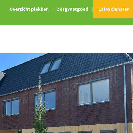
Overzicht plekken
|
Zorgvastgoed
|
Extra diensten