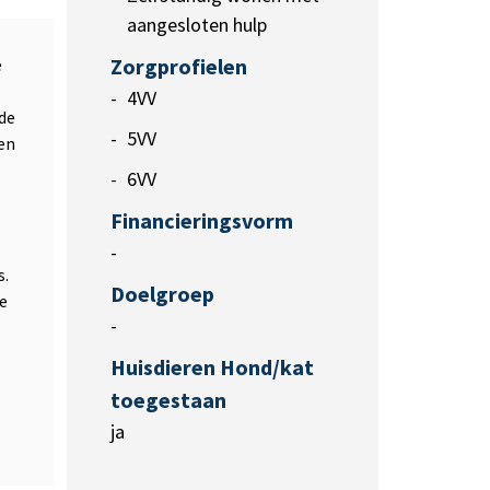
aangesloten hulp
Zorgprofielen
e
4VV
wde
5VV
gen
6VV
Financieringsvorm
-
s.
Doelgroep
ze
-
Huisdieren Hond/kat
toegestaan
ja