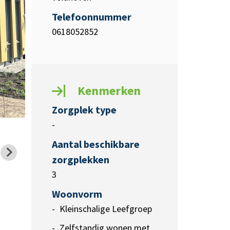
Telefoonnummer
0618052852
Kenmerken
Zorgplek type
-
Aantal beschikbare
zorgplekken
3
Woonvorm
Kleinschalige Leefgroep
Zelfstandig wonen met