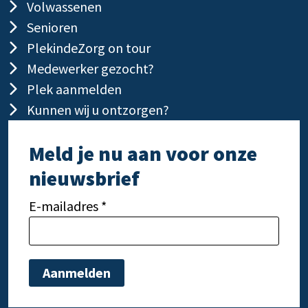
Volwassenen
Senioren
PlekindeZorg on tour
Medewerker gezocht?
Plek aanmelden
Kunnen wij u ontzorgen?
Meld je nu aan voor onze
nieuwsbrief
E-mailadres *
Gelieve dit veld leeg te laten.
Gelie