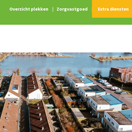
Overzicht plekken
|
Zorgvastgoed
|
Extra diensten