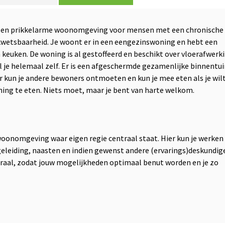
lige en prikkelarme woonomgeving voor mensen met een chronische
kwetsbaarheid. Je woont er in een eengezinswoning en hebt een
euken. De woning is al gestoffeerd en beschikt over vloerafwerk
al je helemaal zelf. Er is een afgeschermde gezamenlijke binnentui
er kun je andere bewoners ontmoeten en kun je mee eten als je wilt
oning te eten. Niets moet, maar je bent van harte welkom.
 woonomgeving waar eigen regie centraal staat. Hier kun je werken
eleiding, naasten en indien gewenst andere (ervarings)deskundig
traal, zodat jouw mogelijkheden optimaal benut worden en je zo