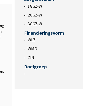
1GGZ-W
2GGZ-W
3GGZ-W
ing
n.
Financieringsvorm
.
WLZ
WMO
ZIN
Doelgroep
en.
-