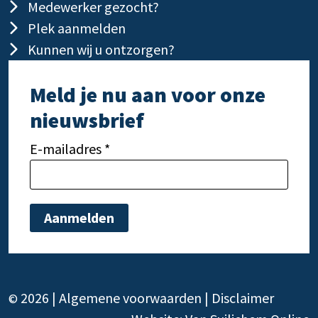
Medewerker gezocht?
Plek aanmelden
Kunnen wij u ontzorgen?
Meld je nu aan voor onze
nieuwsbrief
E-mailadres *
Gelieve dit veld leeg te laten.
Gelie
2026 |
Algemene voorwaarden
|
Disclaimer
©