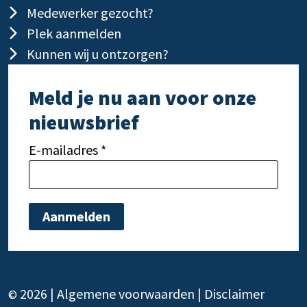
Medewerker gezocht?
Plek aanmelden
Kunnen wij u ontzorgen?
Meld je nu aan voor onze
nieuwsbrief
E-mailadres *
Gelieve dit veld leeg te laten.
Gelie
2026 |
Algemene voorwaarden
|
Disclaimer
©