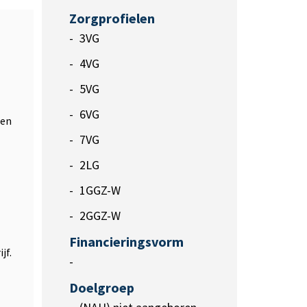
Zorgprofielen
3VG
4VG
5VG
6VG
 en
7VG
2LG
1GGZ-W
2GGZ-W
Financieringsvorm
jf.
-
Doelgroep