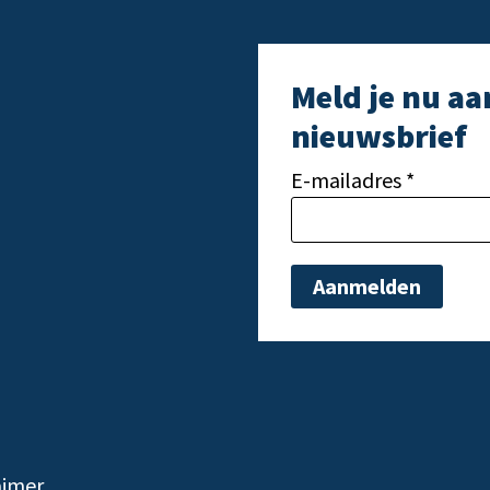
Meld je nu aa
nieuwsbrief
E-mailadres *
Gelieve dit veld leeg t
aimer