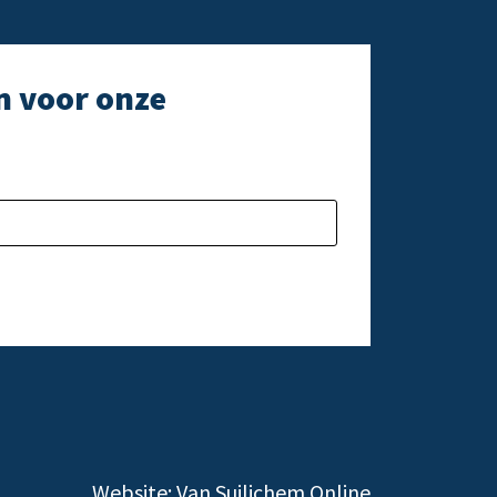
n voor onze
e laten.
Gelieve dit veld l
Website:
Van Suilichem Online