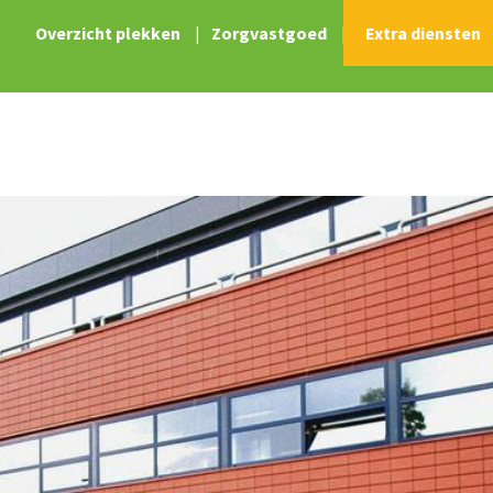
Overzicht plekken
|
Zorgvastgoed
|
Extra diensten