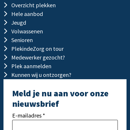
Overzicht plekken
Hele aanbod
Jeugd
Volwassenen
Senioren
PlekindeZorg on tour
Medewerker gezocht?
Plek aanmelden
Kunnen wij u ontzorgen?
Meld je nu aan voor onze
nieuwsbrief
E-mailadres *
Gelieve dit veld leeg te laten.
Gelie