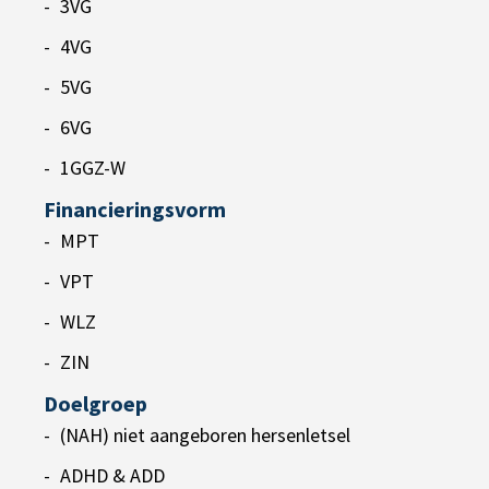
3VG
4VG
5VG
6VG
1GGZ-W
Financieringsvorm
MPT
VPT
WLZ
ZIN
Doelgroep
(NAH) niet aangeboren hersenletsel
ADHD & ADD