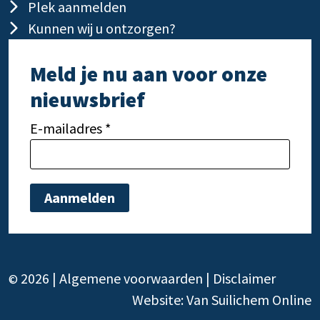
Plek aanmelden
Kunnen wij u ontzorgen?
Meld je nu aan voor onze
nieuwsbrief
E-mailadres *
Gelieve dit veld leeg te laten.
Gelie
2026 |
Algemene voorwaarden
|
Disclaimer
©
Website:
Van Suilichem Online