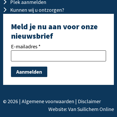
Plek aanmelden
Kunnen wij u ontzorgen?
Meld je nu aan voor onze
nieuwsbrief
E-mailadres *
Gelieve dit veld leeg te laten.
Gelie
2026 |
Algemene voorwaarden
|
Disclaimer
©
Website:
Van Suilichem Online