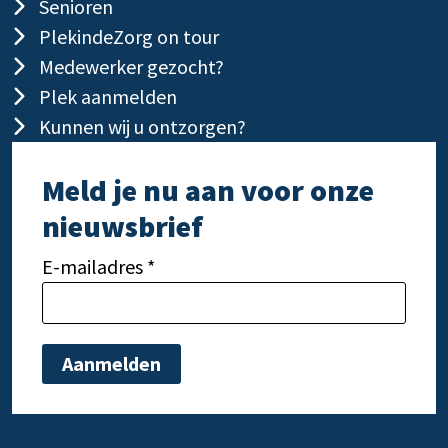
Senioren
PlekindeZorg on tour
Medewerker gezocht?
Plek aanmelden
Kunnen wij u ontzorgen?
Meld je nu aan voor onze
nieuwsbrief
E-mailadres *
Gelieve dit veld leeg te laten.
Gelie