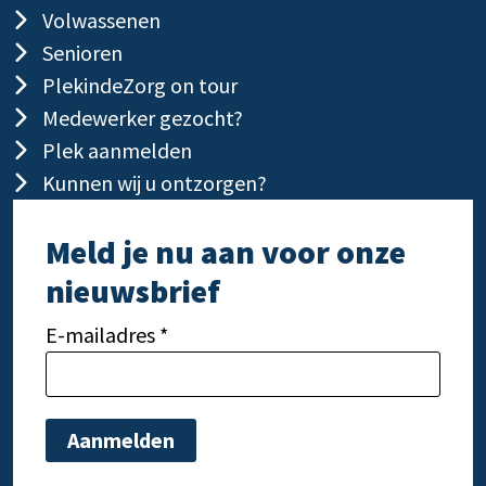
Volwassenen
Senioren
PlekindeZorg on tour
Medewerker gezocht?
Plek aanmelden
Kunnen wij u ontzorgen?
Meld je nu aan voor onze
nieuwsbrief
E-mailadres *
Gelieve dit veld leeg te laten.
Gelie