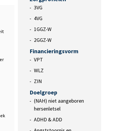
3VG
4VG
1GGZ-W
it
2GGZ-W
Financieringsvorm
VPT
er
WLZ
ZIN
Doelgroep
(NAH) niet aangeboren
hersenletsel
oek
ADHD & ADD
Angststoornis en