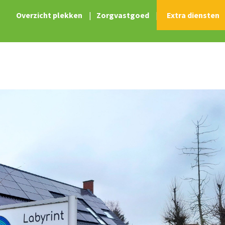
Overzicht plekken
|
Zorgvastgoed
|
Extra diensten