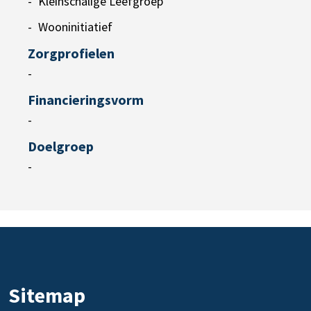
Kleinschalige Leefgroep
Wooninitiatief
Zorgprofielen
-
Financieringsvorm
-
Doelgroep
-
Sitemap