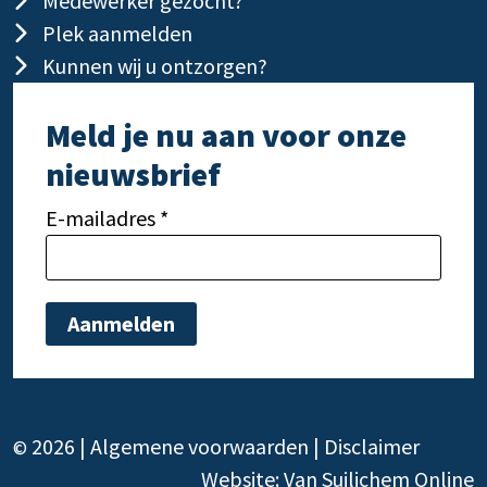
Medewerker gezocht?
Plek aanmelden
Kunnen wij u ontzorgen?
Meld je nu aan voor onze
nieuwsbrief
E-mailadres *
Gelieve dit veld leeg te laten.
Gelie
2026 |
Algemene voorwaarden
|
Disclaimer
©
Website:
Van Suilichem Online