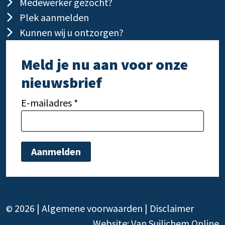
Medewerker gezocht?
Plek aanmelden
Kunnen wij u ontzorgen?
Meld je nu aan voor onze
nieuwsbrief
E-mailadres *
Gelieve dit veld leeg te laten.
Gelie
2026 |
Algemene voorwaarden
|
Disclaimer
©
Website:
Van Suilichem Online