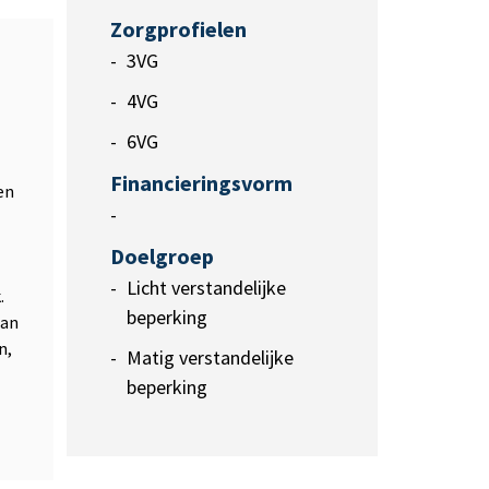
Zorgprofielen
3VG
4VG
6VG
Financieringsvorm
en
-
Doelgroep
Licht verstandelijke
.
beperking
aan
n,
Matig verstandelijke
beperking