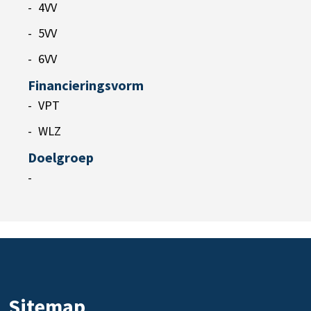
4VV
5VV
6VV
Financieringsvorm
VPT
WLZ
Doelgroep
-
Sitemap