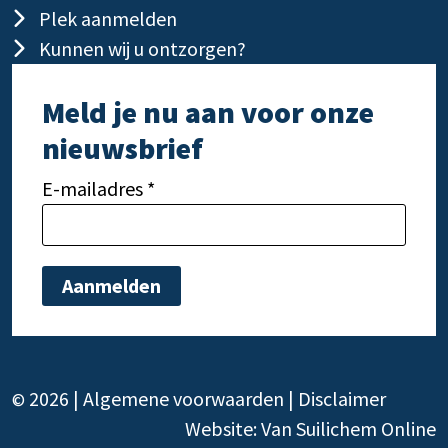
Plek aanmelden
Kunnen wij u ontzorgen?
Meld je nu aan voor onze
nieuwsbrief
E-mailadres *
Gelieve dit veld leeg te laten.
Gelie
2026 |
Algemene voorwaarden
|
Disclaimer
©
Website:
Van Suilichem Online