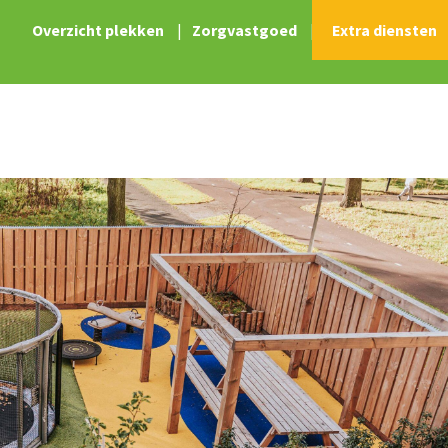
Overzicht plekken
|
Zorgvastgoed
|
Extra diensten