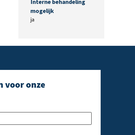
Interne behandeling
mogelijk
ja
n voor onze
e laten.
Gelieve dit veld l