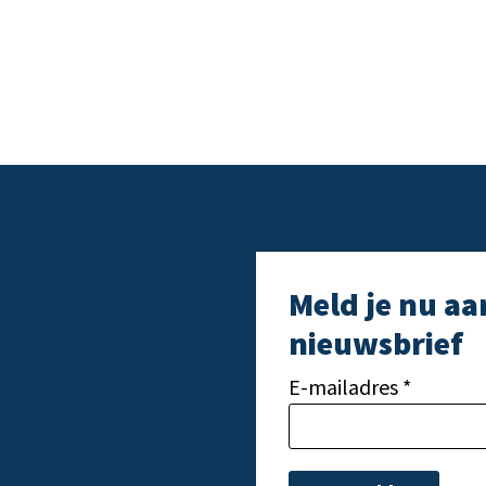
Meld je nu aa
nieuwsbrief
E-mailadres *
Gelieve dit veld leeg t