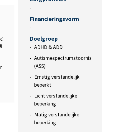
-
Financieringsvorm
-
Doelgroep
g)
j
ADHD & ADD
Autismespectrumstoornis
(ASS)
r
Ernstig verstandelijk
beperkt
Licht verstandelijke
beperking
Matig verstandelijke
beperking