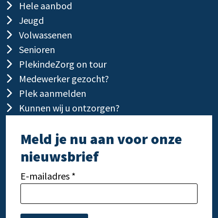
Hele aanbod
Jeugd
Volwassenen
Senioren
PlekindeZorg on tour
Medewerker gezocht?
Plek aanmelden
Kunnen wij u ontzorgen?
Meld je nu aan voor onze
nieuwsbrief
E-mailadres *
Gelieve dit veld leeg te laten.
Gelie