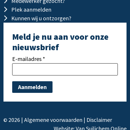
Medewerker gezocht?
Plek aanmelden
Kunnen wij u ontzorgen?
Meld je nu aan voor onze
nieuwsbrief
E-mailadres *
Gelieve dit veld leeg te laten.
Gelie
2026 |
Algemene voorwaarden
|
Disclaimer
©
Website:
Van Suilichem Online