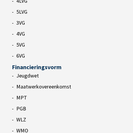
4LVG
5LVG
3VG
4VG
5VG
6VG
Financieringsvorm
Jeugdwet
Maatwerkovereenkomst
MPT
PGB
WLZ
WMO