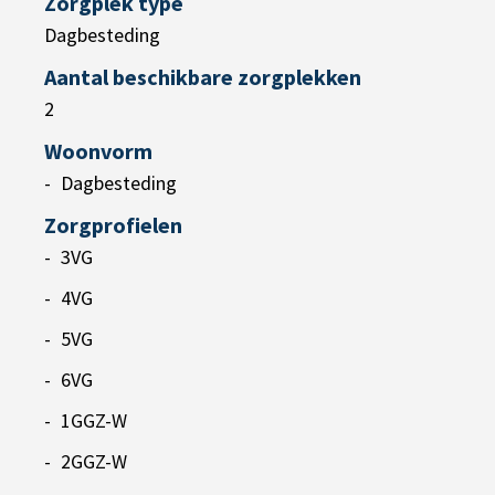
Zorgplek type
Dagbesteding
Aantal beschikbare zorgplekken
2
Woonvorm
Dagbesteding
Zorgprofielen
3VG
4VG
5VG
6VG
1GGZ-W
2GGZ-W