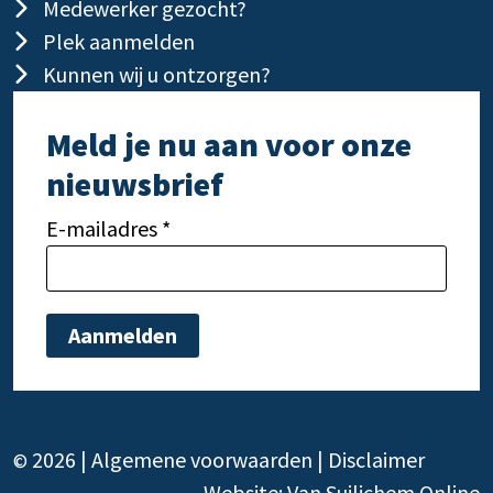
Medewerker gezocht?
Plek aanmelden
Kunnen wij u ontzorgen?
Meld je nu aan voor onze
nieuwsbrief
E-mailadres *
Gelieve dit veld leeg te laten.
Gelie
2026 |
Algemene voorwaarden
|
Disclaimer
©
Website:
Van Suilichem Online