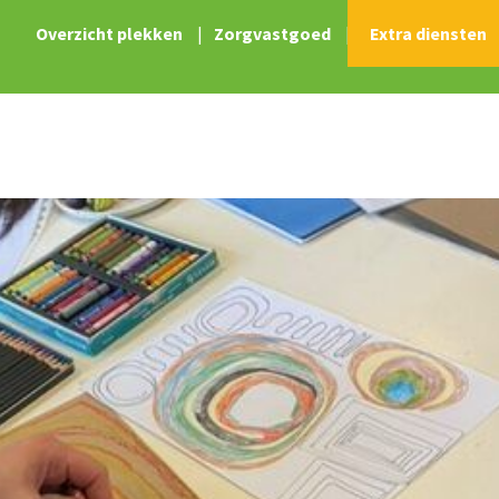
Overzicht plekken
|
Zorgvastgoed
|
Extra diensten