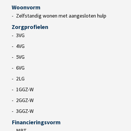
Woonvorm
Zelfstandig wonen met aangesloten hulp
Zorgprofielen
3VG
4VG
5VG
6VG
2LG
1GGZ-W
2GGZ-W
3GGZ-W
Financieringsvorm
MPT