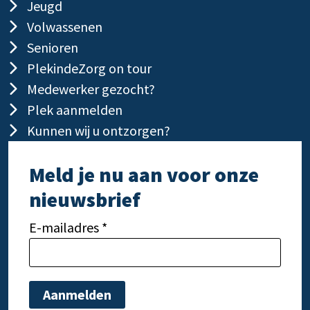
Jeugd
Volwassenen
Senioren
PlekindeZorg on tour
Medewerker gezocht?
Plek aanmelden
Kunnen wij u ontzorgen?
Meld je nu aan voor onze
nieuwsbrief
E-mailadres *
Gelieve dit veld leeg te laten.
Gelie