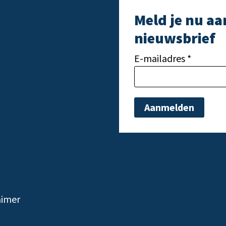
Meld je nu aa
nieuwsbrief
E-mailadres *
Gelieve dit veld leeg t
aimer