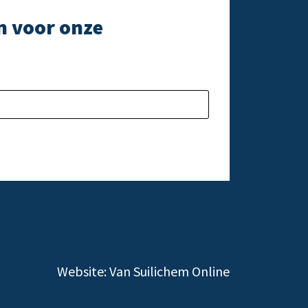
n voor onze
e laten.
Gelieve dit veld l
Website:
Van Suilichem Online