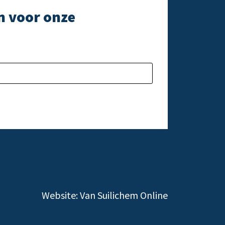
n voor onze
e laten.
Gelieve dit veld l
Website:
Van Suilichem Online