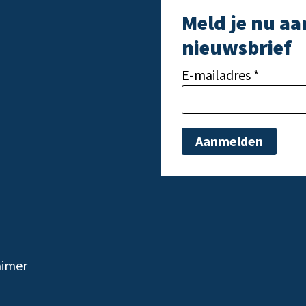
Meld je nu aa
nieuwsbrief
E-mailadres *
Gelieve dit veld leeg t
aimer