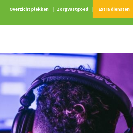
Overzicht plekken
|
Zorgvastgoed
|
Extra diensten