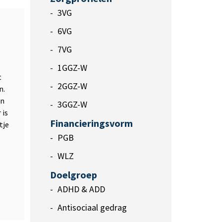
3VG
6VG
7VG
1GGZ-W
t
2GGZ-W
n.
en
3GGZ-W
 is
Financieringsvorm
tje
PGB
WLZ
Doelgroep
ADHD & ADD
Antisociaal gedrag