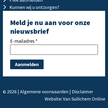
Kunnen wij u ontzorgen?
Meld je nu aan voor onze
nieuwsbrief
E-mailadres *
Gelieve dit veld leeg te laten.
Gelie
2026 |
Algemene voorwaarden
|
Disclaimer
©
Website:
Van Suilichem Online