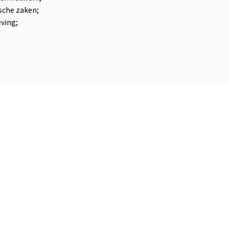
sche zaken;
eving;