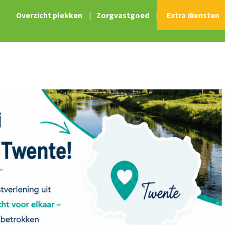
Overzicht plekken
|
Zorgvastgoed
|
Extra diensten