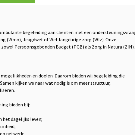
ambulante begeleiding aan cliënten met een ondersteuningsvraa
ing (Wmo), Jeugdwet of Wet langdurige zorg (Wlz). Onze
n zowel Persoonsgebonden Budget (PGB) als Zorg in Natura (ZIN).
al, mogelijkheden en doelen. Daarom bieden wij begeleiding die
e. Samen kijken we naar wat nodig is om meer structuur,
liseren.
ng bieden bij:
 het dagelijks leven;
aamheid;
een netwerk;