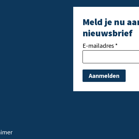
Meld je nu aa
nieuwsbrief
E-mailadres *
Gelieve dit veld leeg t
aimer