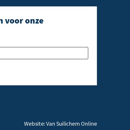
n voor onze
e laten.
Gelieve dit veld l
Website:
Van Suilichem Online