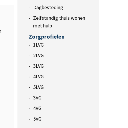
Dagbesteding
Zelfstandig thuis wonen
met hulp
g
Zorgprofielen
1LVG
2LVG
3LVG
4LVG
5LVG
3VG
4VG
5VG