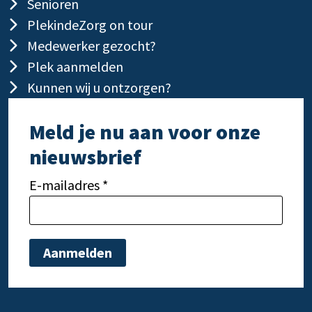
Senioren
PlekindeZorg on tour
Medewerker gezocht?
Plek aanmelden
Kunnen wij u ontzorgen?
Meld je nu aan voor onze
nieuwsbrief
E-mailadres *
Gelieve dit veld leeg te laten.
Gelie