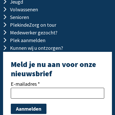
Jeugd
Volwassenen
Senioren
PlekindeZorg on tour
Medewerker gezocht?
Plek aanmelden
Kunnen wij u ontzorgen?
Meld je nu aan voor onze
nieuwsbrief
E-mailadres *
Gelieve dit veld leeg te laten.
Gelie