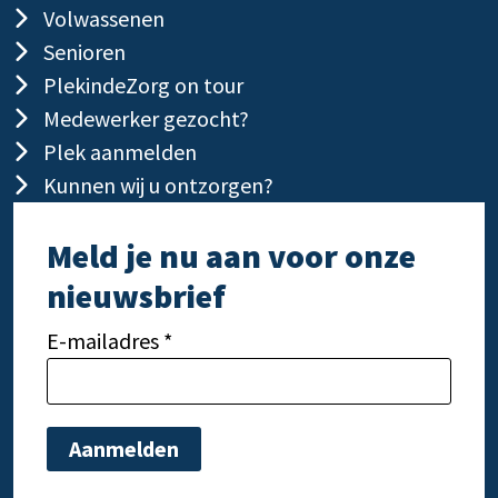
Volwassenen
Senioren
PlekindeZorg on tour
Medewerker gezocht?
Plek aanmelden
Kunnen wij u ontzorgen?
Meld je nu aan voor onze
nieuwsbrief
E-mailadres *
Gelieve dit veld leeg te laten.
Gelie