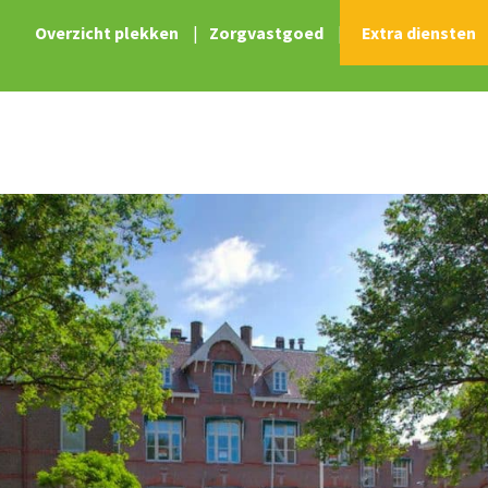
Overzicht plekken
|
Zorgvastgoed
|
Extra diensten