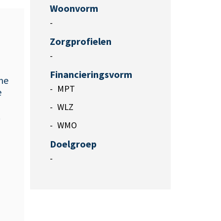
Woonvorm
-
Zorgprofielen
-
Financieringsvorm
me
MPT
e
WLZ
t
WMO
Doelgroep
-